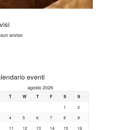
visi
sun avviso
lendario eventi
agosto 2026
T
W
T
F
S
S
1
2
4
5
6
7
8
9
11
12
13
14
15
16