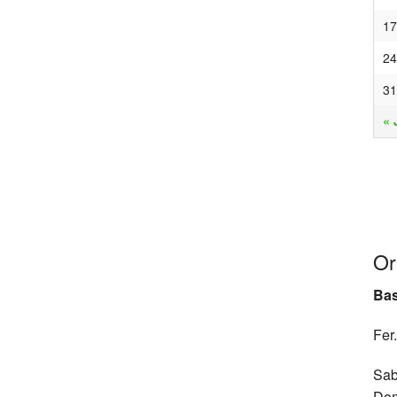
17
24
31
« 
Or
Bas
Fer.
Sab
Dom