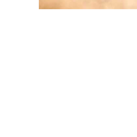
Coro
Il canto nel nuovo messal
Fionda