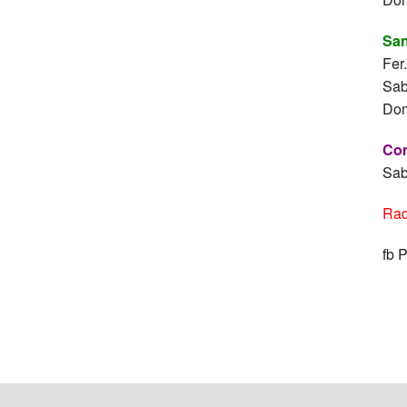
San
Fer
Sab
Dom
Con
Sab
Rad
fb 