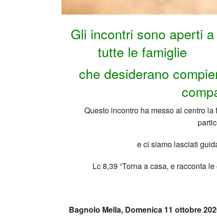
Coro
Il canto nel nuovo messal
Fionda
Gli incontri sono aperti a
tutte le famiglie
che desiderano compier
compa
Questo incontro ha messo al centro la f
partic
e ci siamo lasciati guid
Lc 8,39 “Torna a casa, e racconta le 
Bagnolo Mella, Domenica 11 ottobre 202