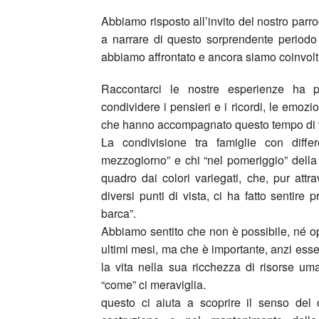
Abbiamo risposto all’invito del nostro parr
a narrare di questo sorprendente periodo
abbiamo affrontato e ancora siamo coinvolti
Raccontarci le nostre esperienze ha 
condividere i pensieri e i ricordi, le emozi
che hanno accompagnato questo tempo di vita
La condivisione tra famiglie con differ
mezzogiorno” e chi “nel pomeriggio” della
quadro dai colori variegati, che, pur attra
diversi punti di vista, ci ha fatto sentire p
barca”.
Abbiamo sentito che non è possibile, né o
ultimi mesi, ma che è importante, anzi ess
la vita nella sua ricchezza di risorse um
“come” ci meraviglia.
questo ci aiuta a scoprire il senso de