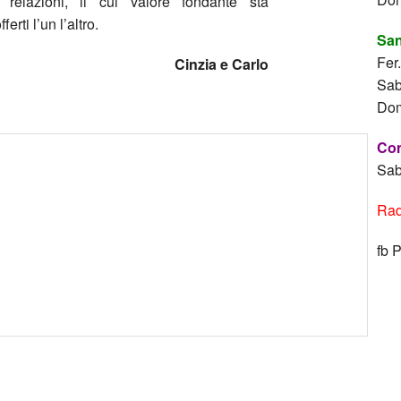
relazioni, il cui valore fondante sta
erti l’un l’altro.
San
Fer
Cinzia e Carlo
Sab
Dom
Con
Sab
Rad
fb 