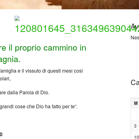
e
La storia della Fionda
Link Utili
Av
Nes
e il proprio cammino in
gnia.
amiglia e il vissuto di questi mesi così
olari,
Ca
are dalla Parola di Dio.
M
grandi cose che Dio ha fatto per te”.
3
0
10