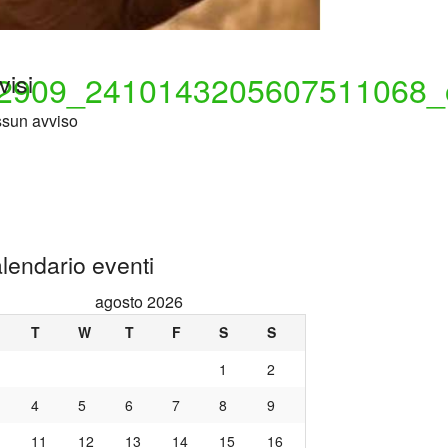
visi
sun avviso
lendario eventi
agosto 2026
T
W
T
F
S
S
1
2
4
5
6
7
8
9
11
12
13
14
15
16