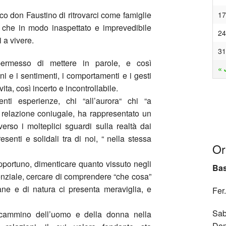
oco don Faustino di ritrovarci come famiglie
17
 che in modo inaspettato e imprevedibile
24
 a vivere.
31
permesso di mettere in parole, e così
« 
oni e i sentimenti, i comportamenti e i gesti
, così incerto e incontrollabile.
enti esperienze, chi “all’aurora“ chi “a
 relazione coniugale, ha rappresentato un
verso i molteplici sguardi sulla realtà dai
resenti e solidali tra di noi, “ nella stessa
Or
pportuno, dimenticare quanto vissuto negli
Bas
enziale, cercare di comprendere “che cosa”
ane e di natura ci presenta meraviglia, e
Fer.
Sab
l cammino dell’uomo e della donna nella
Dom