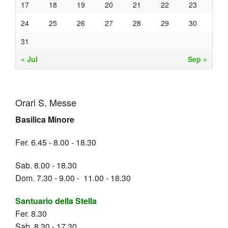
17
18
19
20
21
22
23
Coro
Fionda
Amoris
della
a
Madri
Carri
12
VOCA
Attivit
BACK
BACK
24
25
26
27
28
29
30
laetitia
Stella
Bagnol
Canoss
Il
Marted
La
febbrai
31
Corso
Paratu
Link
canto
grasso
storia
2021
« Jul
Sep »
BACK
fidanza
chiesa
utili
nel
della
30
Natale
Materia
nuovo
Fionda
maggi
Pasqu
Orari S. Messe
Basilica Minore
Iniziati
messa
2021
Quaran
Fer. 6.45 - 8.00 - 18.30
per
Sab. 8.00 - 18.30
l
Dom. 7.30 - 9.00 - 11.00 - 18.30
famigli
Santuario della Stella
Link
Fer. 8.30
Sab. 8.30 - 17.30