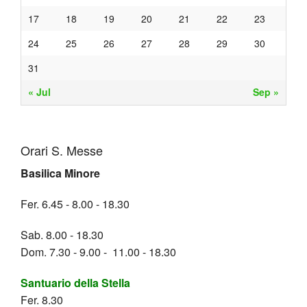
Coro
Fionda
Amoris
della
a
Madri
Carri
12
VOCA
Attivit
17
18
19
20
21
22
23
BACK
BACK
laetitia
Stella
Bagnol
Canoss
Il
Marted
La
febbrai
24
25
26
27
28
29
30
31
Corso
Paratu
Link
canto
grasso
storia
2021
BACK
« Jul
Sep »
fidanza
chiesa
utili
nel
della
30
Natale
Materia
nuovo
Fionda
maggi
Pasqu
Orari S. Messe
Iniziati
messa
2021
Quaran
Basilica Minore
per
Fer. 6.45 - 8.00 - 18.30
l
Sab. 8.00 - 18.30
Dom. 7.30 - 9.00 - 11.00 - 18.30
famigli
Santuario della Stella
Link
Fer. 8.30